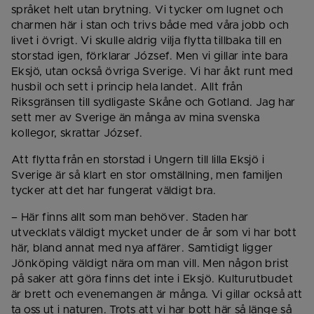
språket helt utan brytning. Vi tycker om lugnet och 
charmen här i stan och trivs både med våra jobb och 
livet i övrigt. Vi skulle aldrig vilja flytta tillbaka till en 
storstad igen, förklarar József. Men vi gillar inte bara 
Eksjö, utan också övriga Sverige. Vi har åkt runt med 
husbil och sett i princip hela landet. Allt från 
Riksgränsen till sydligaste Skåne och Gotland. Jag har 
sett mer av Sverige än många av mina svenska 
kollegor, skrattar József.
Att flytta från en storstad i Ungern till lilla Eksjö i 
Sverige är så klart en stor omställning, men familjen 
tycker att det har fungerat väldigt bra.
– Här finns allt som man behöver. Staden har 
utvecklats väldigt mycket under de år som vi har bott 
här, bland annat med nya affärer. Samtidigt ligger 
Jönköping väldigt nära om man vill. Men någon brist 
på saker att göra finns det inte i Eksjö. Kulturutbudet 
är brett och evenemangen är många. Vi gillar också att 
ta oss ut i naturen. Trots att vi har bott här så länge så 