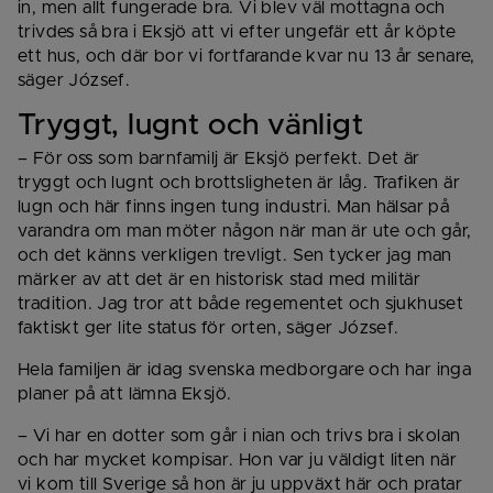
in, men allt fungerade bra. Vi blev väl mottagna och 
trivdes så bra i Eksjö att vi efter ungefär ett år köpte 
ett hus, och där bor vi fortfarande kvar nu 13 år senare, 
säger József.
Tryggt, lugnt och vänligt
– För oss som barnfamilj är Eksjö perfekt. Det är 
tryggt och lugnt och brottsligheten är låg. Trafiken är 
lugn och här finns ingen tung industri. Man hälsar på 
varandra om man möter någon när man är ute och går, 
och det känns verkligen trevligt. Sen tycker jag man 
märker av att det är en historisk stad med militär 
tradition. Jag tror att både regementet och sjukhuset 
faktiskt ger lite status för orten, säger József.
Hela familjen är idag svenska medborgare och har inga 
planer på att lämna Eksjö.
– Vi har en dotter som går i nian och trivs bra i skolan 
och har mycket kompisar. Hon var ju väldigt liten när 
vi kom till Sverige så hon är ju uppväxt här och pratar 