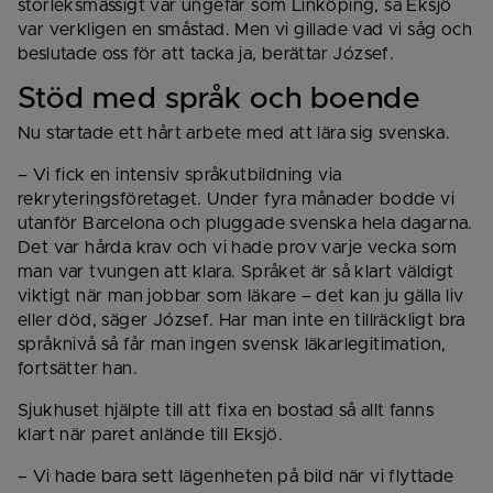
storleksmässigt var ungefär som Linköping, så Eksjö 
var verkligen en småstad. Men vi gillade vad vi såg och 
beslutade oss för att tacka ja, berättar József.
Stöd med språk och boende
Nu startade ett hårt arbete med att lära sig svenska.
– Vi fick en intensiv språkutbildning via 
rekryteringsföretaget. Under fyra månader bodde vi 
utanför Barcelona och pluggade svenska hela dagarna. 
Det var hårda krav och vi hade prov varje vecka som 
man var tvungen att klara. Språket är så klart väldigt 
viktigt när man jobbar som läkare – det kan ju gälla liv 
eller död, säger József. Har man inte en tillräckligt bra 
språknivå så får man ingen svensk läkarlegitimation, 
fortsätter han.
Sjukhuset hjälpte till att fixa en bostad så allt fanns 
klart när paret anlände till Eksjö.
– Vi hade bara sett lägenheten på bild när vi flyttade 