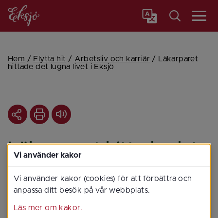
Meny
Hem
/
Flytta hit
/
Arbetsliv och karriär
/
Läkarparet
hittade det lugna livet i Eksjö
Läkarparet hittade det 
Vi använder kakor
lugna livet i Eksjö
Vi använder kakor (cookies) för att förbättra och
József Csegedi och hans fru 
anpassa ditt besök på vår webbplats.
Melinda jobbade på ett sjukhus i 
Läs mer om kakor.