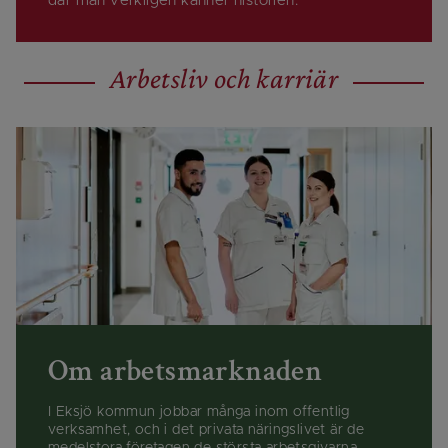
där man verkligen känner historien.
Arbetsliv och karriär
Om arbetsmarknaden
I Eksjö kommun jobbar många inom offentlig
verksamhet, och i det privata näringslivet är de