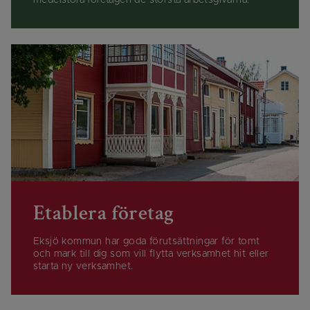
medelstora företagen de största arbets­givarna.
Etablera företag
Eksjö kommun har goda förutsättningar för tomt
och mark till dig som vill flytta verksamhet hit eller
starta ny verksamhet.