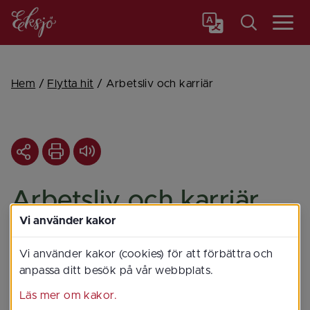
Meny
Hem
/
Flytta hit
/
Arbetsliv och karriär
Arbetsliv och karriär
Vi använder kakor
I Eksjö kommun präglas 
Vi använder kakor (cookies) för att förbättra och
arbetsmarknaden av bransch­bredd, 
anpassa ditt besök på vår webbplats.
närhet och samverkan. Här arbetar 
Läs mer om kakor.
många inom den offentliga sektorn, 