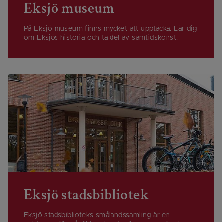
Eksjö museum
På Eksjö museum finns mycket att upptäcka. Lär dig
om Eksjös historia och ta del av samtidskonst.
Eksjö stadsbibliotek
Eksjö stadsbiblioteks smålandssamling är en