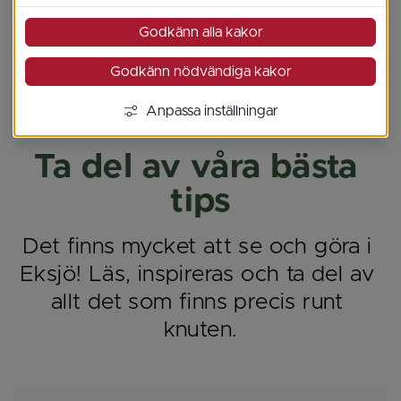
Godkänn alla kakor
Godkänn nödvändiga kakor
Anpassa inställningar
Ta del av våra bästa 
tips
Det finns mycket att se och göra i 
Eksjö! Läs, inspireras och ta del av 
allt det som finns precis runt 
knuten.