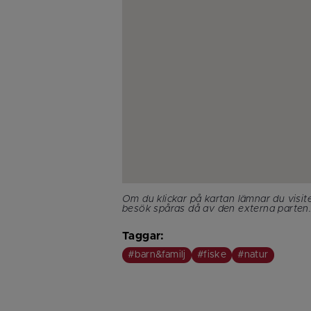
Om du klickar på kartan lämnar du visit
besök spåras då av den externa parten
Taggar:
#barn&familj
#fiske
#natur