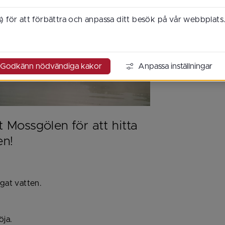
) för att förbättra och anpassa ditt besök på vår webbplats
Godkänn nödvändiga kakor
Anpassa inställningar
 Mossgölen för att hitta 
en!
rgat vatten.
öja.