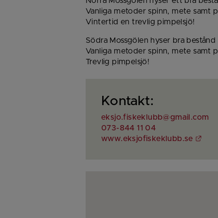
Norra Mossgölen hyser ett bra best
Vanliga metoder spinn, mete samt p
Vintertid en trevlig pimpelsjö!
Södra Mossgölen hyser bra bestånd 
Vanliga metoder spinn, mete samt p
Trevlig pimpelsjö!
Kontakt:
eksjo.fiskeklubb@gmail.com
073-844 11 04
Länk
www.eksjofiskeklubb.se