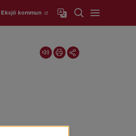
Länk till annan webbplats.
a
Eksjö kommun
Meny