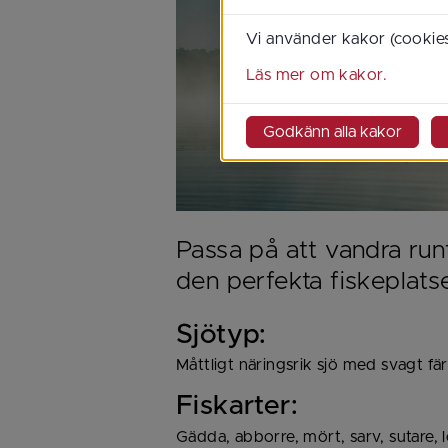
Vi använder kakor (cookies
Läs mer om kakor.
Godkänn alla kakor
Passa på att vandra runt
den perfekta fiskeplats
Sjötyp:
Måttligt näringsrik sjö med svagt fä
Fiskarter:
Gädda, abborre, mört, sarv, sutare, l