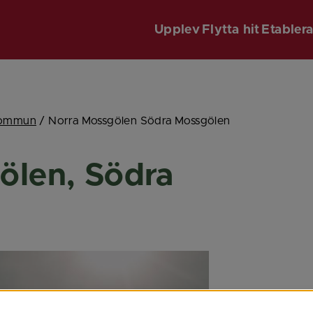
Upplev
Flytta hit
Etabler
 kommun
/
Norra Mossgölen Södra Mossgölen
len, Södra 