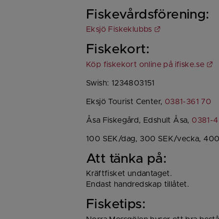
Fiskevårdsförening:
Länk till annan
Eksjö Fiskeklubbs
Fiskekort:
L
Köp fiskekort online på ifiske.se
Swish: 1234803151
Eksjö Tourist Center, 
0381-361 70
Åsa Fiskegård, Edshult Åsa, 
0381-4
100 SEK/dag, 300 SEK/vecka, 400
Att tänka på:
Kräftfisket undantaget.
Endast handredskap tillåtet.
Fisketips: