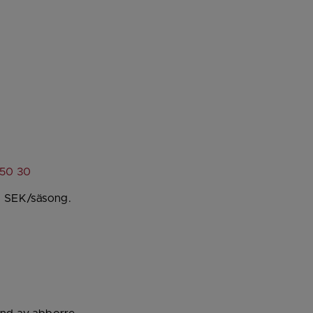
 webbplats.
änk till annan webbplats.
50 30
 SEK/säsong.