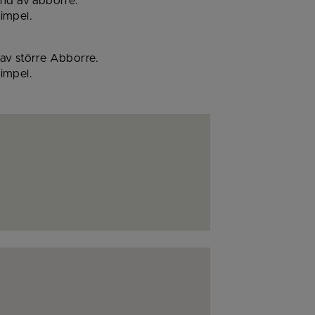
ånd av abborre.
impel.
av större Abborre.
impel.
 till annan webbplats.