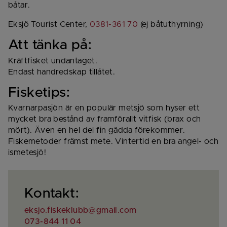
båtar.
Eksjö Tourist Center, 
0381-361 70
 (ej båtuthyrning)
Att tänka på:
Kräftfisket undantaget.
Endast handredskap tillåtet.
Fisketips:
Kvarnarpasjön är en populär metsjö som hyser ett 
mycket bra bestånd av framförallt vitfisk (brax och 
mört). Även en hel del fin gädda förekommer. 
Fiskemetoder främst mete. Vintertid en bra angel- och 
ismetesjö!
Kontakt:
eksjo.fiskeklubb@gmail.com
073-844 11 04