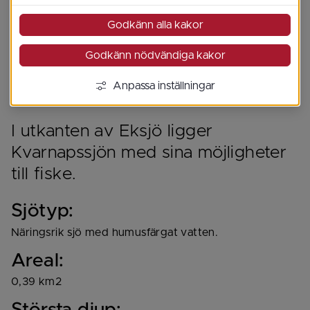
Godkänn alla kakor
Godkänn nödvändiga kakor
Anpassa inställningar
I utkanten av Eksjö ligger 
Kvarnapssjön med sina möjligheter 
till fiske.
Sjötyp:
Näringsrik sjö med humusfärgat vatten.
Areal:
0,39 km2