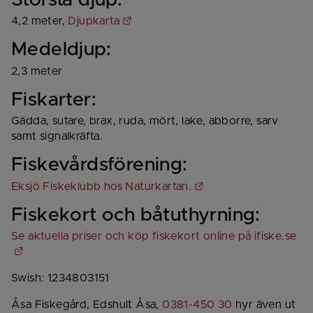
Största djup:
Länk till annan webbplats.
4,2 meter, 
Djupkarta
Medeldjup:
2,3 meter
Fiskarter:
Gädda, sutare, brax, ruda, mört, lake, abborre, sarv 
samt signalkräfta.
Fiskevårdsförening:
Länk till annan webb
Eksjö Fiskeklubb hos Naturkartan.
Fiskekort och båtuthyrning:
Se aktuella priser och köp fiskekort online på ifiske.se
Länk till annan webbplats.
Swish: 1234803151
Åsa Fiskegård, Edshult Åsa, 
0381-450 30
 hyr även ut 