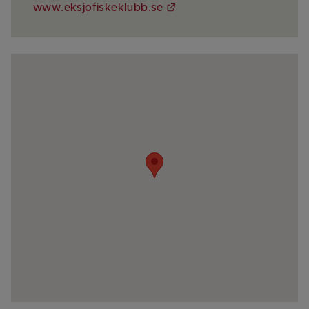
Länk till annan webbplat
www.eksjofiskeklubb.se