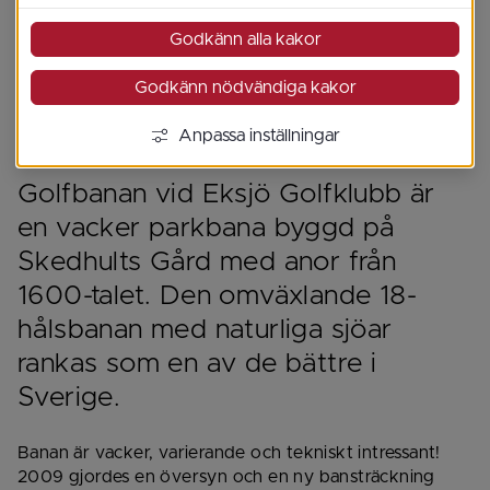
Godkänn alla kakor
Godkänn nödvändiga kakor
Anpassa inställningar
Golfbanan vid Eksjö Golfklubb är 
en vacker parkbana byggd på 
Skedhults Gård med anor från 
1600-talet. Den omväxlande 18-
hålsbanan med naturliga sjöar 
rankas som en av de bättre i 
Sverige.
Banan är vacker, varierande och tekniskt intressant! 
2009 gjordes en översyn och en ny bansträckning 