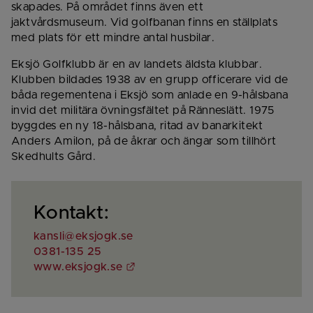
skapades. På området finns även ett 
jaktvårdsmuseum. Vid golfbanan finns en ställplats 
med plats för ett mindre antal husbilar.
Eksjö Golfklubb är en av landets äldsta klubbar. 
Klubben bildades 1938 av en grupp officerare vid de 
båda regementena i Eksjö som anlade en 9-hålsbana 
invid det militära övningsfältet på Ränneslätt. 1975 
byggdes en ny 18-hålsbana, ritad av banarkitekt 
Anders Amilon, på de åkrar och ängar som tillhört 
Skedhults Gård.
Kontakt:
kansli@eksjogk.se
0381-135 25
Länk till annan webbplats.
www.eksjogk.se