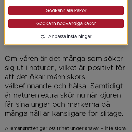
Godkänn alla kakor
Godkänn nödvändiga kakor
Anpassa inställningar
Om våren är det många som söker 
sig ut i naturen, vilket är positivt för 
att det ökar människors 
välbefinnande och hälsa. Samtidigt 
är naturen extra skör nu när djuren 
får sina ungar och markerna på 
många håll är känsligare för slitage.
Allemansrätten ger oss frihet under ansvar – inte störa, 