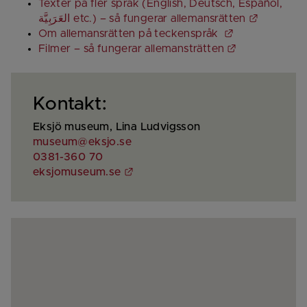
Texter på fler språk (English, Deutsch, Español, 
Länk till
العَرَبِيَّة‎ etc.) – så fungerar allemansrätten
Länk till anna
Om allemansrätten på teckenspråk 
Länk till ann
Filmer – så fungerar allemansträtten
Kontakt:
Eksjö museum, Lina Ludvigsson
museum@eksjo.se
0381-360 70
Länk till annan webbplats.
eksjomuseum.se