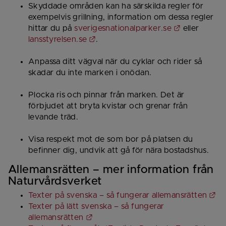
Skyddade områden kan ha särskilda regler för 
exempelvis grillning, information om dessa regler 
Länk till an
hittar du på 
sverigesnationalparker.se
 eller 
Länk till annan webbplats.
lansstyrelsen.se
.
Anpassa ditt vägval när du cyklar och rider så 
skadar du inte marken i onödan.
Plocka ris och pinnar från marken. Det är 
förbjudet att bryta kvistar och grenar från 
levande träd.
Visa respekt mot de som bor på platsen du 
befinner dig, undvik att gå för nära bostadshus.
Allemansrätten – mer information från 
Naturvårdsverket
Lä
Texter på svenska – så fungerar allemansrätten
Texter på lätt svenska – så fungerar 
Länk till annan webbplats.
allemansrätten