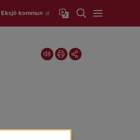
Länk till annan webbplats.
a
Eksjö kommun
Meny