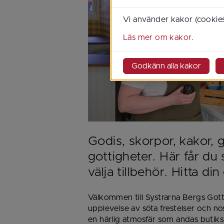
Vi använder kakor (cookies
Läs mer om kakor.
Godkänn alla kakor
Godis, skorpor, kakor, g
gottigheter. Här får du
välja tillbehör. Hitta din
Välkommen till Systrarna Bergs Gott
upplevelse av söta frestelser och nos
en härlig atmosfär som andas butiksk