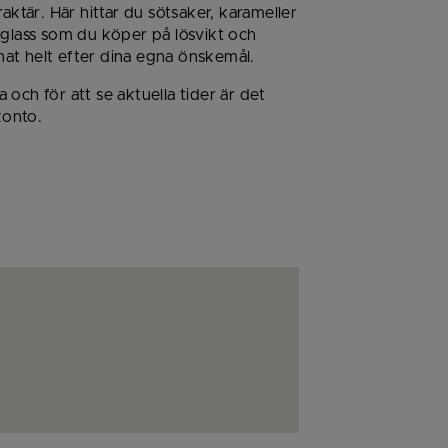
aktär. Här hittar du sötsaker, karameller 
glass som du köper på lösvikt och 
at helt efter dina egna önskemål.
och för att se aktuella tider är det 
konto.
annan webbplats.
bbplats.