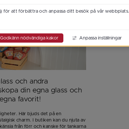
) för att förbättra och anpassa ditt besök på vår webbplats
Godkänn nödvändiga kakor
Anpassa inställningar
lass och andra 
 skopa din egna glass och 
 egna favorit!
igheter. Här bjuds det på en 
talgisk charm. I butiken kan du njuta av 
änsla från förr och kanske för tankarna 