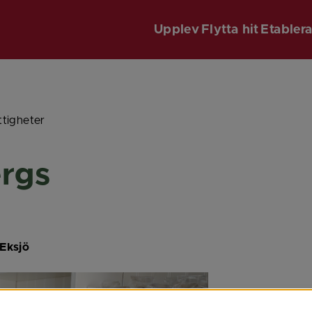
Upplev
Flytta hit
Etabler
ttigheter
rgs 
 Eksjö