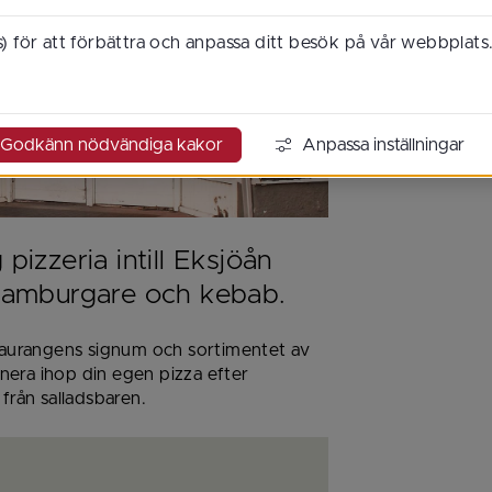
) för att förbättra och anpassa ditt besök på vår webbplats
Godkänn nödvändiga kakor
Anpassa inställningar
izzeria intill Eksjöån 
 hamburgare och kebab.
staurangens signum och sortimentet av 
era ihop din egen pizza efter 
 från salladsbaren.