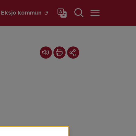
Länk till annan webbplats.
a
Eksjö kommun
Meny