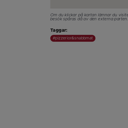
Om du klickar på kartan lämnar du visit
besök spåras då av den externa parten
Taggar:
#pizzerior&snabbmat