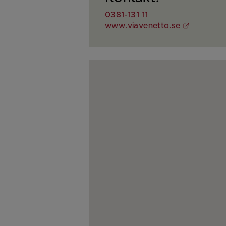
0381-131 11
Länk till
www.viavenetto.se