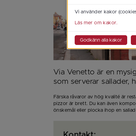
Vi använder kakor (cookies
Läs mer om kakor.
Godkänn alla kakor
Via Venetto är en mysig p
som serverar sallader,
Färska råvaror av hög kvalité är re
pizzor är brett. Du kan även kompon
önskemål eller plocka ihop en sallad
Kontakt: