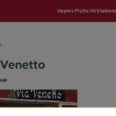
Upplev
Flytta hit
Etabler
o
 Venetto
ksjö