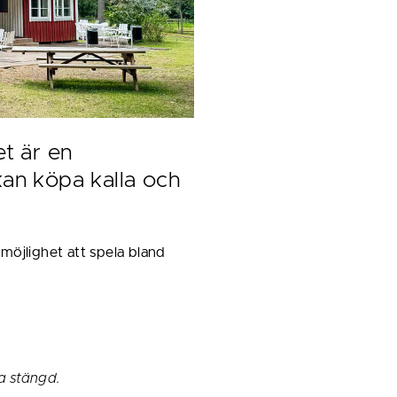
 är en 
n köpa kalla och 
öjlighet att spela bland 
a stängd.