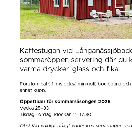
Kaffestugan vid Långanässjöbadet
sommaröppen servering där du ka
varma drycker, glass och fika.
Förutom café finns också minigolf, boulebana och m
annat kubb.
Öppettider för sommarsäsongen 2026
Vecka 25–33 
Tisdag–lördag, klockan 11–17.30
Obs! Vid väldigt dåligt väder kan serveringen var