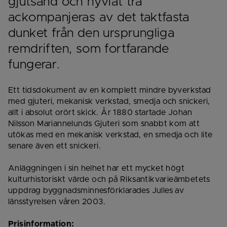
gjutsand och hyvlat trä 
ackompanjeras av det taktfasta 
dunket från den ursprungliga 
remdriften, som fortfarande 
fungerar.
Ett tidsdokument av en komplett mindre byverkstad 
med gjuteri, mekanisk verkstad, smedja och snickeri, 
allt i absolut orört skick. År 1880 startade Johan 
Nilsson Mariannelunds Gjuteri som snabbt kom att 
utökas med en mekanisk verkstad, en smedja och lite 
senare även ett snickeri.
Anläggningen i sin helhet har ett mycket högt 
kulturhistoriskt värde och på Riksantikvarieämbetets 
uppdrag byggnadsminnesförklarades Julles av 
länsstyrelsen våren 2003.
Prisinformation: