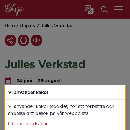
Meny
Hem
/
Upplev
/
Julles Verkstad
Julles Verkstad
24 juni – 29 augusti
Klockan 11.00 – 14.00
Vi använder kakor
Smedjegränd 1, Mariannelund
Vi använder kakor (cookies) för att förbättra och
anpassa ditt besök på vår webbplats.
Läs mer om kakor.