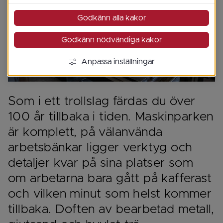
Godkänn alla kakor
Godkänn nödvändiga kakor
Anpassa inställningar
Som i ett trollslag färdas du över 
100 år tillbaka i tiden. Maskinparken 
är komplett, på välanvända 
arbetsbänkar ligger verktyg och 
detaljer kvar på sina platser som 
om arbetarna bara gått på kafferast 
och vilken minut som helst kommer 
tillbaka. Doften av bearbetad metall, 