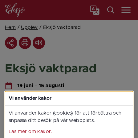
Meny
Hem
/
Upplev
/
Eksjö vaktparad
Eksjö vaktparad
19 juni – 15 augusti
Klockan 11.30 – 12.30
Vi använder kakor
Stora torget
Vi använder kakor (cookies) för att förbättra och
anpassa ditt besök på vår webbplats.
Läs mer om kakor.