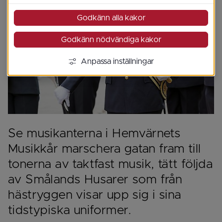
Godkänn alla kakor
Godkänn nödvändiga kakor
Anpassa inställningar
Se musikanterna i Hemvärnets 
Musikkår marschera gatan fram till 
tonerna av taktfast musik, tätt följda 
av Smålands Husarer som från 
hästryggen visar upp sig i sina 
tidstypiska uniformer.